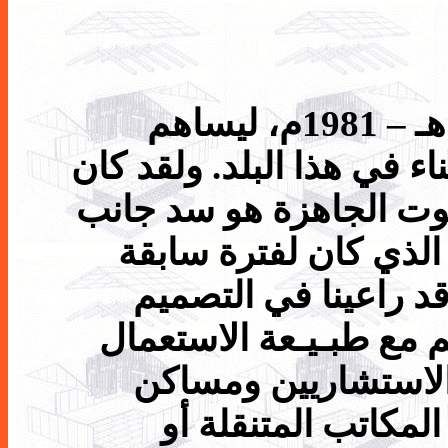
تأسس هذا المصنع في العام 1401هـ – 1981م، ليساهم
ء في هذا البلد. ولقد كان
يوت الجاهزة هو سد جانب
الذي كان لفترة سابقة
قد راعينا في التصميم
ئم مع طبـيـعة الاستعمال
والاستشاريين ومساكن
لمكاتب المتنقلة أو